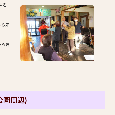
４名
わら節
いう流
水公園周辺)