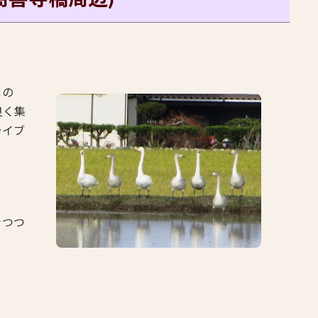
この
良く集
ライブ
きつつ