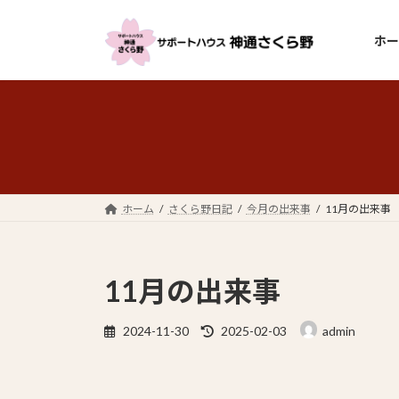
コ
ナ
ン
ビ
ホー
テ
ゲ
ン
ー
ツ
シ
へ
ョ
ス
ン
キ
に
ッ
移
プ
動
ホーム
さくら野日記
今月の出来事
11月の出来事
11月の出来事
最
2024-11-30
2025-02-03
admin
終
更
新
日